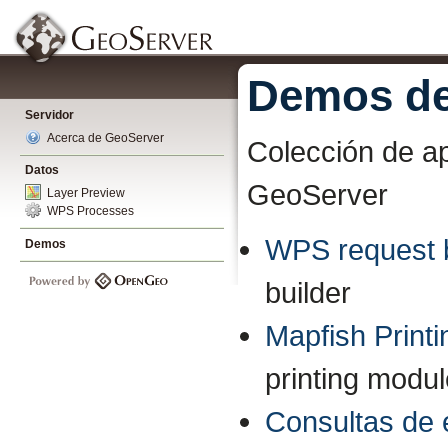
Demos de
Servidor
Acerca de GeoServer
Colección de ap
Datos
GeoServer
Layer Preview
WPS Processes
WPS request b
Demos
builder
Mapfish Printi
printing modu
Consultas de 