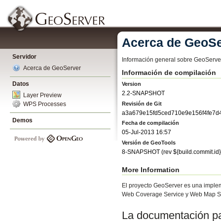
Acerca de GeoSe
Servidor
Información general sobre GeoServe
Acerca de GeoServer
Información de compilación
Datos
Version
2.2-SNAPSHOT
Layer Preview
Revisión de Git
WPS Processes
a3a679e15fd5ced710e9e156f4fe7d
Demos
Fecha de compilación
05-Jul-2013 16:57
Versión de GeoTools
8-SNAPSHOT
(rev
${build.commit.id}
More Information
El proyecto GeoServer es una implem
Web Coverage Service y Web Map Se
La documentación par