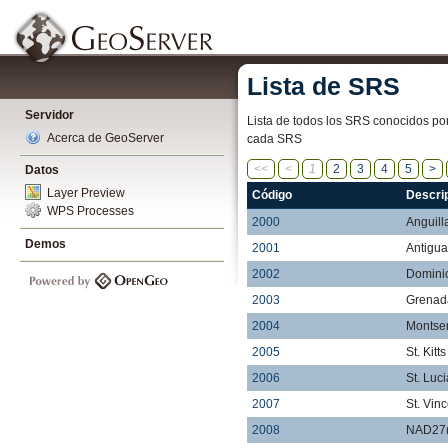
Lista de SRS
Servidor
Lista de todos los SRS conocidos por 
Acerca de GeoServer
cada SRS
<<
<
1
2
3
4
5
>
Datos
Layer Preview
Código
Descri
WPS Processes
2000
Anguill
Demos
2001
Antigua
2002
Dominic
2003
Grenada
2004
Montser
2005
St. Kitt
2006
St. Luci
2007
St. Vinc
2008
NAD27(