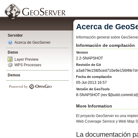
Acerca de GeoSe
Servidor
Información general sobre GeoServe
Acerca de GeoServer
Información de compilación
Datos
Version
2.2-SNAPSHOT
Layer Preview
Revisión de Git
WPS Processes
a3a679e15fd5ced710e9e156f4fe7d
Demos
Fecha de compilación
05-Jul-2013 16:57
Versión de GeoTools
8-SNAPSHOT
(rev
${build.commit.id}
More Information
El proyecto GeoServer es una implem
Web Coverage Service y Web Map Se
La documentación par