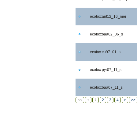
ecotox:ant12_16_mej
ecotox:baa02_06_s
ecotox:cu97_01_s
ecotox:pyr07_11_s
ecotox:baa07_11_s
<<
<
1
2
3
4
>
>>