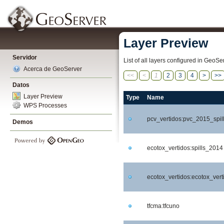
Layer Preview
Servidor
List of all layers configured in GeoS
Acerca de GeoServer
<<
<
1
2
3
4
>
>>
Datos
Layer Preview
Type
Name
WPS Processes
pcv_vertidos:pvc_2015_spil
Demos
ecotox_vertidos:spills_2014
ecotox_vertidos:ecotox_vert
tfcma:tfcuno