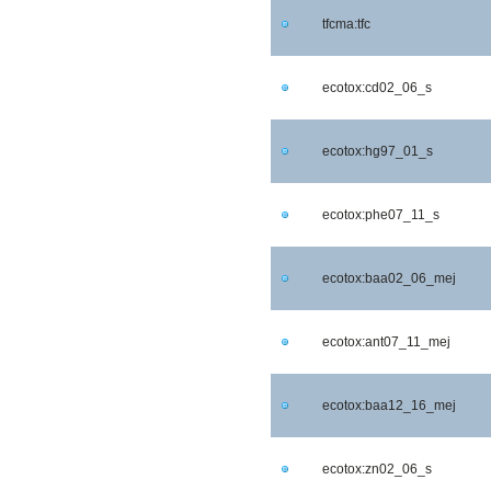
tfcma:tfc
ecotox:cd02_06_s
ecotox:hg97_01_s
ecotox:phe07_11_s
ecotox:baa02_06_mej
ecotox:ant07_11_mej
ecotox:baa12_16_mej
ecotox:zn02_06_s