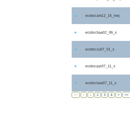
ecotox:ant12_16_mej
ecotox:baa02_06_s
ecotox:cu97_01_s
ecotox:pyr07_11_s
ecotox:baa07_11_s
<<
<
1
2
3
4
>
>>