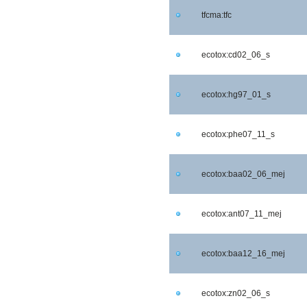
tfcma:tfc
ecotox:cd02_06_s
ecotox:hg97_01_s
ecotox:phe07_11_s
ecotox:baa02_06_mej
ecotox:ant07_11_mej
ecotox:baa12_16_mej
ecotox:zn02_06_s