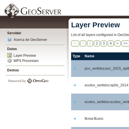
Layer Preview
Servidor
List of all layers configured in GeoS
Acerca de GeoServer
<<
<
1
2
3
4
>
>>
Datos
Layer Preview
Type
Name
WPS Processes
pcv_vertidos:pvc_2015_spil
Demos
ecotox_vertidos:spills_2014
ecotox_vertidos:ecotox_vert
tfcma:tfcuno