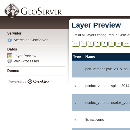
Layer Preview
Servidor
List of all layers configured in GeoS
Acerca de GeoServer
<<
<
1
2
3
4
>
>>
Datos
Layer Preview
Type
Name
WPS Processes
pcv_vertidos:pvc_2015_spil
Demos
ecotox_vertidos:spills_2014
ecotox_vertidos:ecotox_vert
tfcma:tfcuno