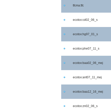
tfcma:tfc
ecotox:cd02_06_s
ecotox:hg97_01_s
ecotox:phe07_11_s
ecotox:baa02_06_mej
ecotox:ant07_11_mej
ecotox:baa12_16_mej
ecotox:zn02_06_s