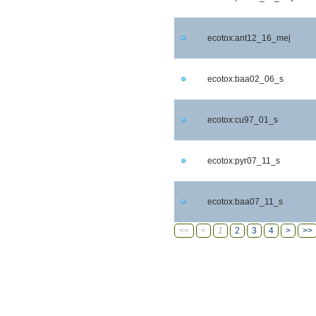
ecotox:ant12_16_mej
ecotox:baa02_06_s
ecotox:cu97_01_s
ecotox:pyr07_11_s
ecotox:baa07_11_s
<<
<
1
2
3
4
>
>>