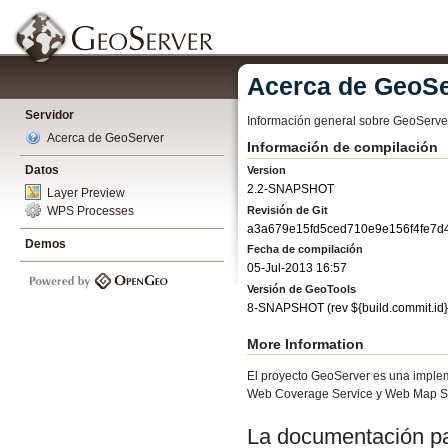
Acerca de GeoSe
Servidor
Información general sobre GeoServe
Acerca de GeoServer
Información de compilación
Datos
Version
2.2-SNAPSHOT
Layer Preview
Revisión de Git
WPS Processes
a3a679e15fd5ced710e9e156f4fe7d
Demos
Fecha de compilación
05-Jul-2013 16:57
Versión de GeoTools
8-SNAPSHOT
(rev
${build.commit.id}
More Information
El proyecto GeoServer es una implem
Web Coverage Service y Web Map Se
La documentación par