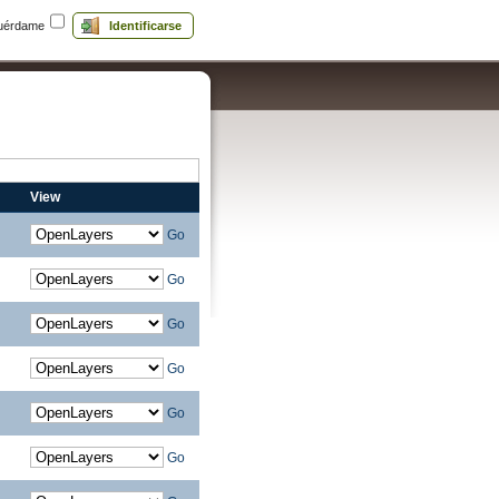
uérdame
Identificarse
View
Go
Go
Go
Go
Go
Go