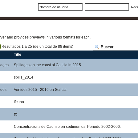
Rec
erver and provides previews in various formats for each.
Resultados 1 a 25 (de un total de 88 ítems)
Title
lages
Spillages on the coast of Galicia in 2015
spills_2014
idos
Vertidos 2015 - 2016 en Galicia
tfcuno
tfc
Concentracións de Cadmio en sedimentos. Periodo 2002-2006.