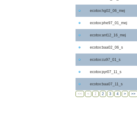
ecotox:hg02_06_mej
ecotox:phe97_01_mej
ecotox:ant12_16_mej
ecotox:baa02_06_s
ecotox:cu97_01_s
ecotox:pyr07_11_s
ecotox:baa07_11_s
<<
<
1
2
3
4
>
>>