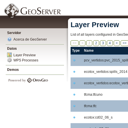
Layer Preview
Servidor
List of all layers configured in GeoS
Acerca de GeoServer
<<
<
1
2
3
4
>
>>
Datos
Type
Name
Layer Preview
pcv_vertidos:pvc_2015_spil
WPS Processes
Demos
ecotox_vertidos:spills_2014
ecotox_vertidos:ecotox_vert
tfcma:tfcuno
tfcma:tfc
ecotox:cd02_06_s