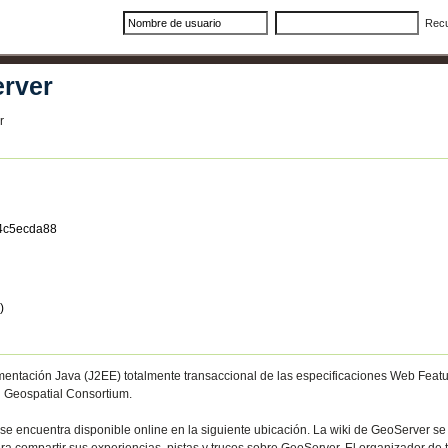
Rec
rver
r
4c5ecda88
)
mentación Java (J2EE) totalmente transaccional de las especificaciones Web Fea
 Geospatial Consortium.
e encuentra disponible online en la siguiente ubicación. La wiki de GeoServer se u