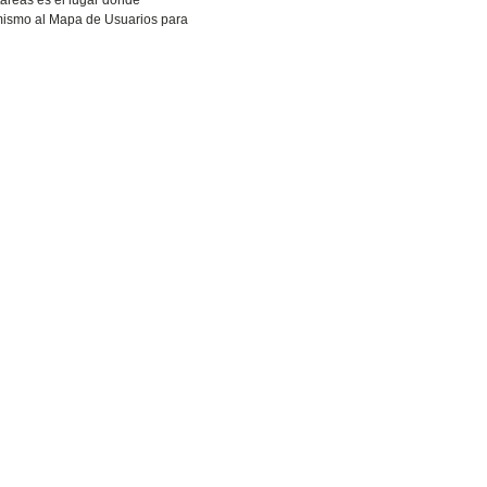
 tareas es el lugar donde
 mismo al Mapa de Usuarios para