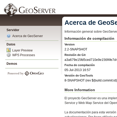
Acerca de GeoSe
Servidor
Información general sobre GeoServe
Acerca de GeoServer
Información de compilación
Datos
Version
2.2-SNAPSHOT
Layer Preview
Revisión de Git
WPS Processes
a3a679e15fd5ced710e9e156f4fe7d
Demos
Fecha de compilación
05-Jul-2013 16:57
Versión de GeoTools
8-SNAPSHOT
(rev
${build.commit.id}
More Information
El proyecto GeoServer es una imple
Service y Web Map Service del Open
La documentación para esta versión s