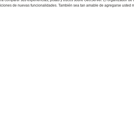
para compartir sus experiencias, pistas y trucos sobre GeoServer. El organizador de
peticiones de nuevas funcionalidades. También sea tan amable de agregarse usted