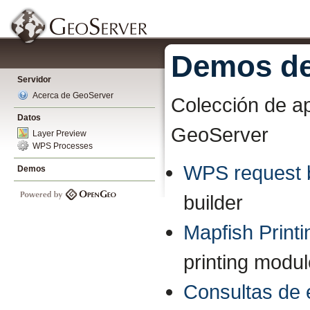
Demos de
Servidor
Acerca de GeoServer
Colección de ap
Datos
GeoServer
Layer Preview
WPS Processes
WPS request b
Demos
builder
Mapfish Printi
printing modu
Consultas de 