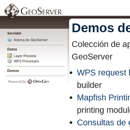
Demos de
Servidor
Acerca de GeoServer
Colección de ap
Datos
GeoServer
Layer Preview
WPS Processes
WPS request b
Demos
builder
Mapfish Printi
printing modu
Consultas de 