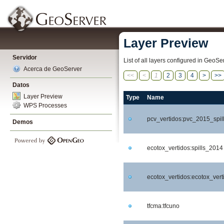
Layer Preview
Servidor
List of all layers configured in GeoS
Acerca de GeoServer
<<
<
1
2
3
4
>
>>
Datos
Layer Preview
Type
Name
WPS Processes
pcv_vertidos:pvc_2015_spil
Demos
ecotox_vertidos:spills_2014
ecotox_vertidos:ecotox_vert
tfcma:tfcuno