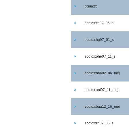
tfcma:tfc
ecotox:cd02_06_s
ecotox:hg97_01_s
ecotox:phe07_11_s
ecotox:baa02_06_mej
ecotox:ant07_11_mej
ecotox:baa12_16_mej
ecotox:zn02_06_s