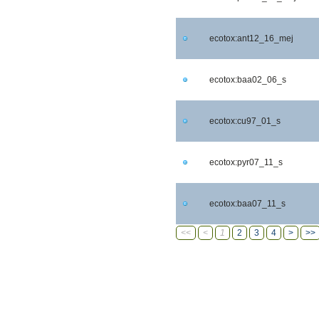
ecotox:ant12_16_mej
ecotox:baa02_06_s
ecotox:cu97_01_s
ecotox:pyr07_11_s
ecotox:baa07_11_s
<<
<
1
2
3
4
>
>>