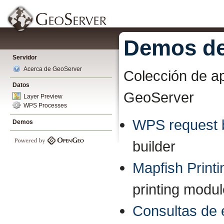
Demos de
Servidor
Acerca de GeoServer
Colección de ap
Datos
GeoServer
Layer Preview
WPS Processes
WPS request b
Demos
builder
Mapfish Printi
printing modu
Consultas de 