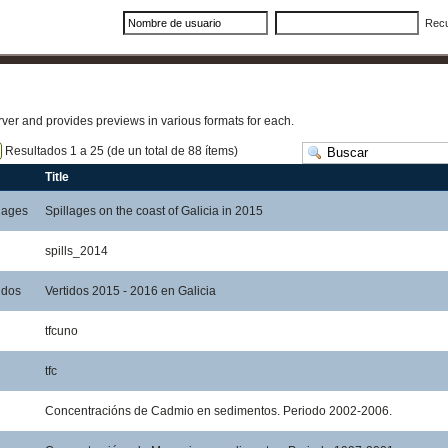
Rec
erver and provides previews in various formats for each.
Resultados 1 a 25 (de un total de 88 ítems)
Title
lages
Spillages on the coast of Galicia in 2015
spills_2014
idos
Vertidos 2015 - 2016 en Galicia
tfcuno
tfc
Concentracións de Cadmio en sedimentos. Periodo 2002-2006.