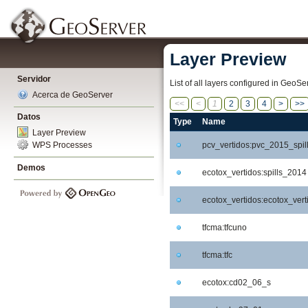
Layer Preview
Servidor
List of all layers configured in GeoS
Acerca de GeoServer
<<
<
1
2
3
4
>
>>
Datos
Type
Name
Layer Preview
pcv_vertidos:pvc_2015_spil
WPS Processes
Demos
ecotox_vertidos:spills_2014
ecotox_vertidos:ecotox_vert
tfcma:tfcuno
tfcma:tfc
ecotox:cd02_06_s