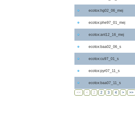
ecotox:hg02_06_mej
ecotox:phe97_01_mej
ecotox:ant12_16_mej
ecotox:baa02_06_s
ecotox:cu97_01_s
ecotox:pyr07_11_s
ecotox:baa07_11_s
<<
<
1
2
3
4
>
>>