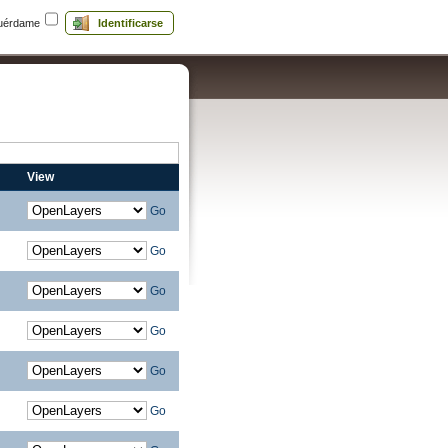
uérdame
Identificarse
View
Go
Go
Go
Go
Go
Go