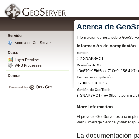
Acerca de GeoSe
Servidor
Información general sobre GeoServe
Acerca de GeoServer
Información de compilación
Datos
Version
2.2-SNAPSHOT
Layer Preview
Revisión de Git
WPS Processes
a3a679e15fd5ced710e9e156f4fe7d
Demos
Fecha de compilación
05-Jul-2013 16:57
Versión de GeoTools
8-SNAPSHOT
(rev
${build.commit.id}
More Information
El proyecto GeoServer es una implem
Web Coverage Service y Web Map Se
La documentación par