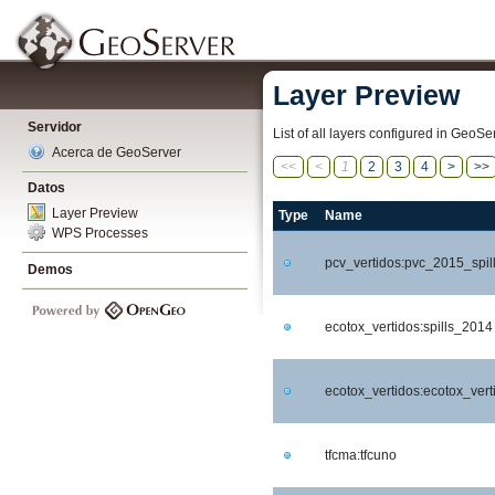
Layer Preview
Servidor
List of all layers configured in GeoS
Acerca de GeoServer
<<
<
1
2
3
4
>
>>
Datos
Layer Preview
Type
Name
WPS Processes
pcv_vertidos:pvc_2015_spil
Demos
ecotox_vertidos:spills_2014
ecotox_vertidos:ecotox_vert
tfcma:tfcuno