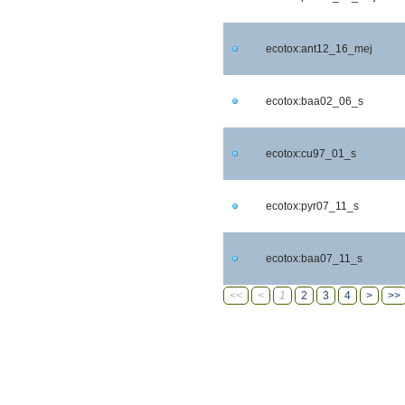
ecotox:ant12_16_mej
ecotox:baa02_06_s
ecotox:cu97_01_s
ecotox:pyr07_11_s
ecotox:baa07_11_s
<<
<
1
2
3
4
>
>>