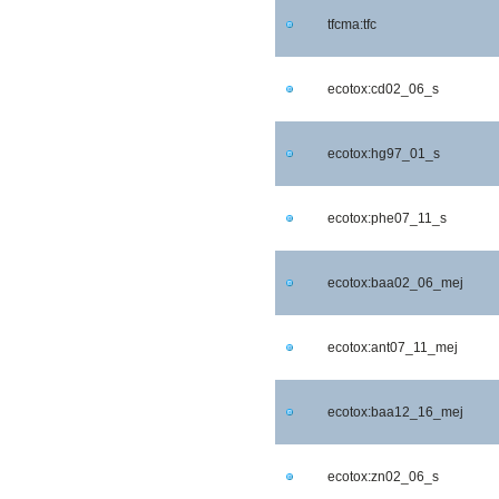
tfcma:tfc
ecotox:cd02_06_s
ecotox:hg97_01_s
ecotox:phe07_11_s
ecotox:baa02_06_mej
ecotox:ant07_11_mej
ecotox:baa12_16_mej
ecotox:zn02_06_s