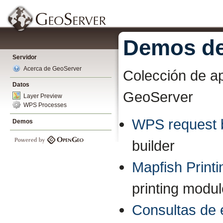
Demos de
Servidor
Acerca de GeoServer
Colección de ap
Datos
GeoServer
Layer Preview
WPS Processes
WPS request b
Demos
builder
Mapfish Printi
printing modu
Consultas de 