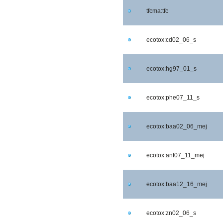
tfcma:tfc
ecotox:cd02_06_s
ecotox:hg97_01_s
ecotox:phe07_11_s
ecotox:baa02_06_mej
ecotox:ant07_11_mej
ecotox:baa12_16_mej
ecotox:zn02_06_s