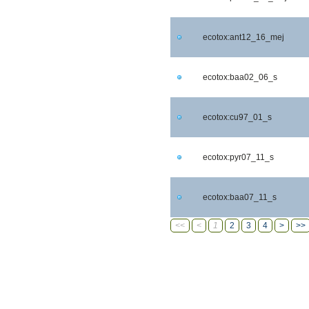
ecotox:ant12_16_mej
ecotox:baa02_06_s
ecotox:cu97_01_s
ecotox:pyr07_11_s
ecotox:baa07_11_s
<<
<
1
2
3
4
>
>>