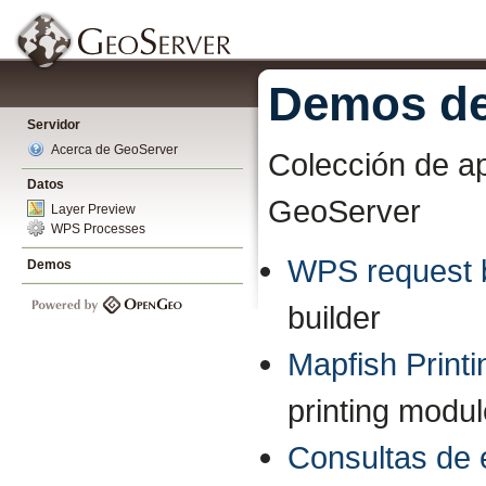
Demos de
Servidor
Acerca de GeoServer
Colección de ap
Datos
GeoServer
Layer Preview
WPS Processes
WPS request b
Demos
builder
Mapfish Printi
printing modu
Consultas de 