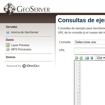
Consultas de ej
Servidor
Consultas de ejemplo para GeoServer 
Acerca de GeoServer
URL de la consulta (y el cuerpo del 
Datos
Consulta
Layer Preview
WPS Processes
URL
Demos
1
2
3
4
5
6
7
8
9
10
11
12
13