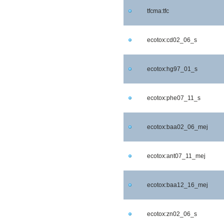
tfcma:tfc
ecotox:cd02_06_s
ecotox:hg97_01_s
ecotox:phe07_11_s
ecotox:baa02_06_mej
ecotox:ant07_11_mej
ecotox:baa12_16_mej
ecotox:zn02_06_s