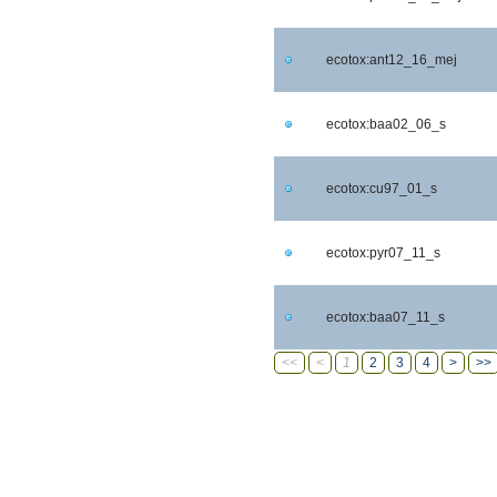
ecotox:ant12_16_mej
ecotox:baa02_06_s
ecotox:cu97_01_s
ecotox:pyr07_11_s
ecotox:baa07_11_s
<<
<
1
2
3
4
>
>>