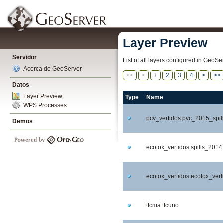
Layer Preview
Servidor
List of all layers configured in GeoS
Acerca de GeoServer
<<
<
1
2
3
4
>
>>
Datos
Layer Preview
Type
Name
WPS Processes
pcv_vertidos:pvc_2015_spil
Demos
ecotox_vertidos:spills_2014
ecotox_vertidos:ecotox_vert
tfcma:tfcuno