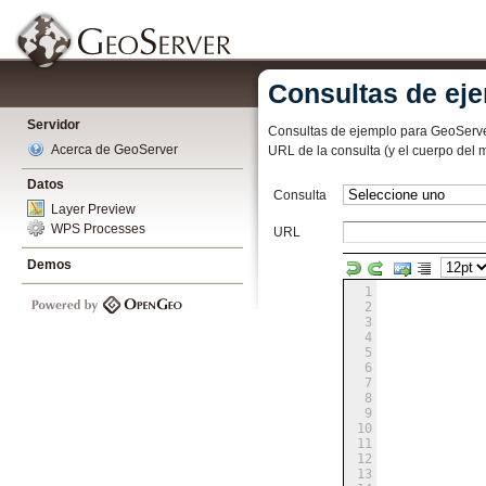
Consultas de ej
Servidor
Consultas de ejemplo para GeoServer 
Acerca de GeoServer
URL de la consulta (y el cuerpo del 
Datos
Consulta
Layer Preview
WPS Processes
URL
Demos
1
2
3
4
5
6
7
8
9
10
11
12
13