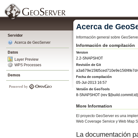
Acerca de GeoSe
Servidor
Información general sobre GeoServe
Acerca de GeoServer
Información de compilación
Datos
Version
2.2-SNAPSHOT
Layer Preview
Revisión de Git
WPS Processes
a3a679e15fd5ced710e9e156f4fe7d
Demos
Fecha de compilación
05-Jul-2013 16:57
Versión de GeoTools
8-SNAPSHOT
(rev
${build.commit.id}
More Information
El proyecto GeoServer es una implem
Web Coverage Service y Web Map Se
La documentación par