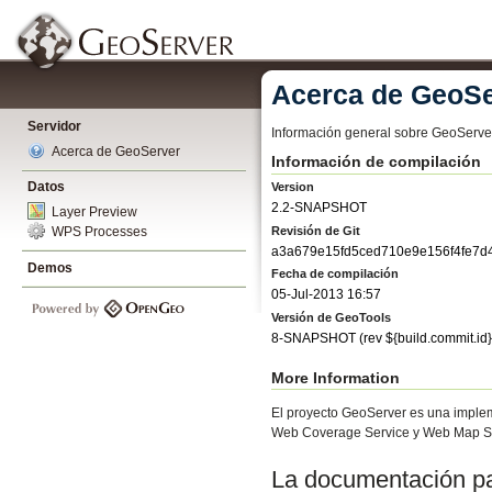
Acerca de GeoSe
Servidor
Información general sobre GeoServe
Acerca de GeoServer
Información de compilación
Datos
Version
2.2-SNAPSHOT
Layer Preview
Revisión de Git
WPS Processes
a3a679e15fd5ced710e9e156f4fe7d
Demos
Fecha de compilación
05-Jul-2013 16:57
Versión de GeoTools
8-SNAPSHOT
(rev
${build.commit.id}
More Information
El proyecto GeoServer es una implem
Web Coverage Service y Web Map Se
La documentación par