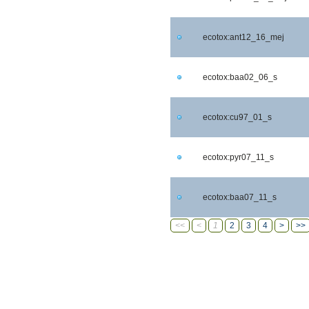
ecotox:ant12_16_mej
ecotox:baa02_06_s
ecotox:cu97_01_s
ecotox:pyr07_11_s
ecotox:baa07_11_s
<<
<
1
2
3
4
>
>>