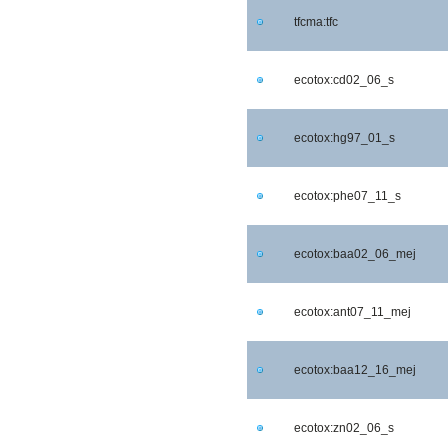
tfcma:tfc
ecotox:cd02_06_s
ecotox:hg97_01_s
ecotox:phe07_11_s
ecotox:baa02_06_mej
ecotox:ant07_11_mej
ecotox:baa12_16_mej
ecotox:zn02_06_s