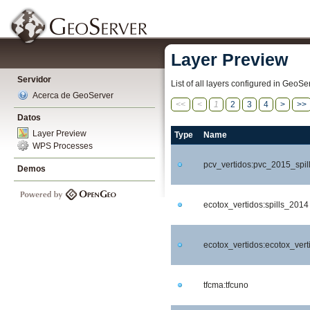
Layer Preview
Servidor
List of all layers configured in GeoS
Acerca de GeoServer
<<
<
1
2
3
4
>
>>
Datos
Layer Preview
Type
Name
WPS Processes
pcv_vertidos:pvc_2015_spil
Demos
ecotox_vertidos:spills_2014
ecotox_vertidos:ecotox_vert
tfcma:tfcuno