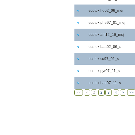
ecotox:hg02_06_mej
ecotox:phe97_01_mej
ecotox:ant12_16_mej
ecotox:baa02_06_s
ecotox:cu97_01_s
ecotox:pyr07_11_s
ecotox:baa07_11_s
<<
<
1
2
3
4
>
>>