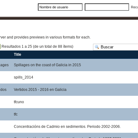
Rec
erver and provides previews in various formats for each.
Resultados 1 a 25 (de un total de 88 ítems)
Title
lages
Spillages on the coast of Galicia in 2015
spills_2014
idos
Vertidos 2015 - 2016 en Galicia
tfcuno
tfc
Concentracións de Cadmio en sedimentos. Periodo 2002-2006.