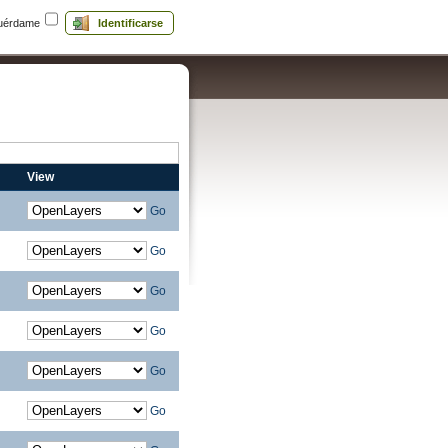
uérdame
Identificarse
View
Go
Go
Go
Go
Go
Go