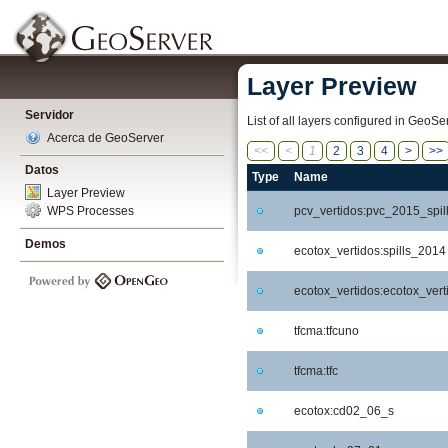
Layer Preview
Servidor
List of all layers configured in GeoS
Acerca de GeoServer
<<
<
1
2
3
4
>
>>
Datos
Type
Name
Layer Preview
pcv_vertidos:pvc_2015_spil
WPS Processes
Demos
ecotox_vertidos:spills_2014
ecotox_vertidos:ecotox_vert
tfcma:tfcuno
tfcma:tfc
ecotox:cd02_06_s