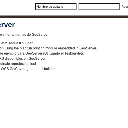
Rec
rver
lo y herramientas de GeoServer
p WPS request builder
tion using the Mapfish printing module embedded in GeoServer.
e ejemplo para GeoServer (Utilizando el TestServlet).
SRS disponibles en GeoServer
dinate reprojection tool
p WCS GetCoverage request builder