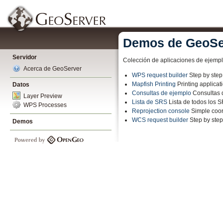
Demos de GeoSe
Servidor
Colección de aplicaciones de ejemp
Acerca de GeoServer
WPS request builder
Step by ste
Mapfish Printing
Printing applica
Datos
Consultas de ejemplo
Consultas d
Layer Preview
Lista de SRS
Lista de todos los 
WPS Processes
Reprojection console
Simple coor
WCS request builder
Step by ste
Demos