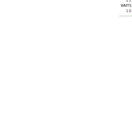
1.1
WMTS
1.0