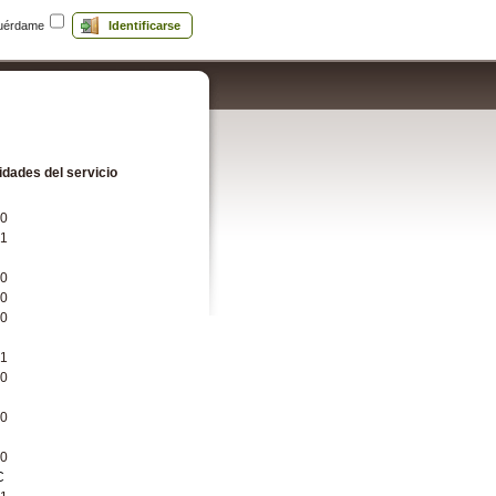
uérdame
Identificarse
dades del servicio
.0
.1
.0
.0
.0
.1
.0
.0
.0
C