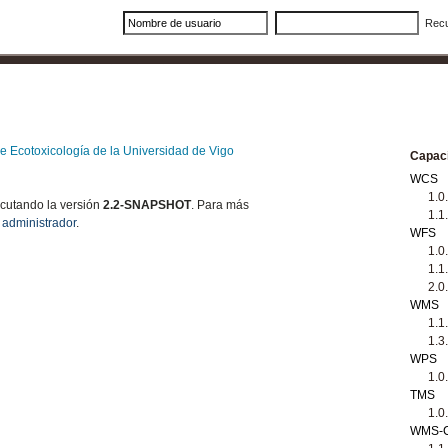
Rec
e Ecotoxicología de la Universidad de Vigo
Capaci
WCS
1.0
ecutando la versión
2.2-SNAPSHOT
. Para más
1.1
l
administrador
.
WFS
1.0
1.1
2.0
WMS
1.1
1.3
WPS
1.0
TMS
1.0
WMS-