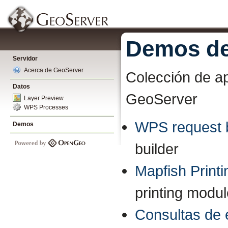
Demos de
Servidor
Acerca de GeoServer
Colección de ap
Datos
GeoServer
Layer Preview
WPS Processes
WPS request b
Demos
builder
Mapfish Printi
printing modu
Consultas de 